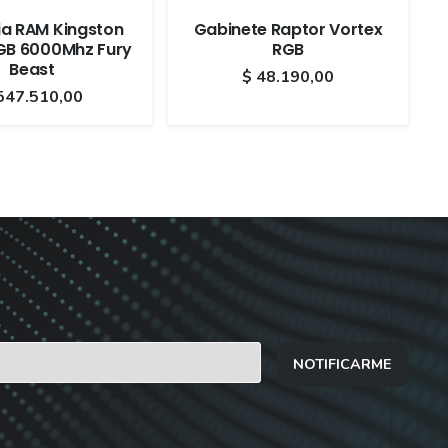
a RAM Kingston
Gabinete Raptor Vortex
GB 6000Mhz Fury
RGB
Beast
$
48.190,00
547.510,00
NOTIFICARME