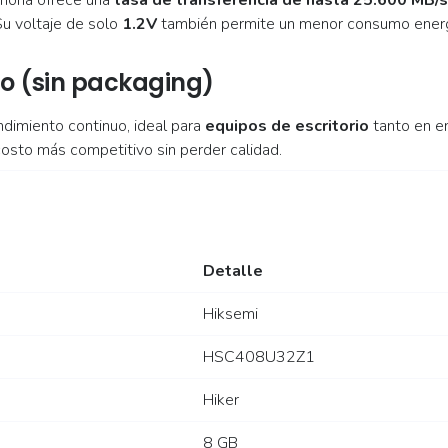
moria ofrece una
tasa de transferencia de hasta 25.600 MB/s
Su voltaje de solo
1.2V
también permite un menor consumo energ
io (sin packaging)
ndimiento continuo, ideal para
equipos de escritorio
tanto en e
osto más competitivo sin perder calidad.
Detalle
Hiksemi
HSC408U32Z1
Hiker
8 GB