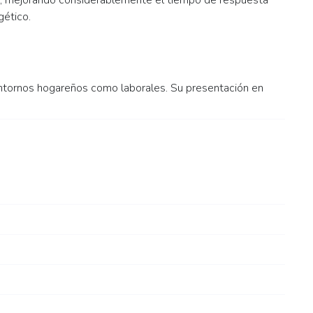
, mejorando considerablemente el tiempo de respuesta
ético.
ntornos hogareños como laborales. Su presentación en