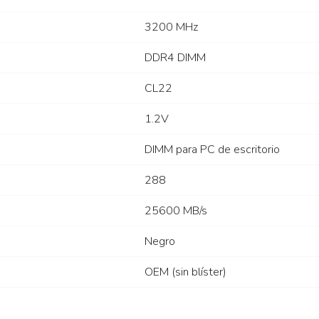
3200 MHz
DDR4 DIMM
CL22
1.2V
DIMM para PC de escritorio
288
25600 MB/s
Negro
OEM (sin blíster)