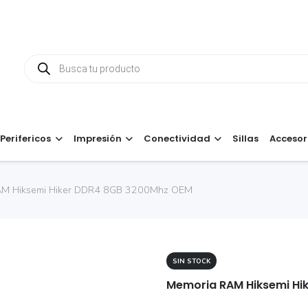
Búsqueda
de
productos
Perifericos
Impresión
Conectividad
Sillas
Accesor
AM Hiksemi Hiker DDR4 8GB 3200Mhz OEM
SIN STOCK
Memoria RAM Hiksemi Hi