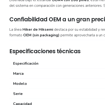
Diseñada bajo el estándar
DDR4 con 288 pines
, esta me
del sistema en comparación con generaciones anteriores. 
Confiabilidad OEM a un gran prec
La línea
Hiker de Hiksemi
destaca por su estabilidad y re
formato
OEM (sin packaging)
permite aprovecharla a un c
Especificaciones técnicas
Especificación
Marca
Modelo
Serie
Capacidad