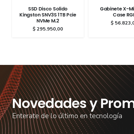
SSD Disco Solido
Gabinete X-Mi
Kingston SNV3S 1TB Pcie
Case RG
NVMe M.2
$
56.823,
$
295.950,00
Novedades y Prom
Enterate de lo último en tecnología