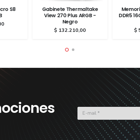
cro S8
Gabinete Thermaltake
Memori
B
View 270 Plus ARGB -
DDR5 16
Negro
00
$
132.210,00
$
ociones