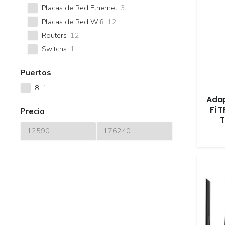
Placas de Red Ethernet
3
Placas de Red Wifi
12
Routers
12
Switchs
1
Puertos
8
1
Adap
Fi 
Precio
T