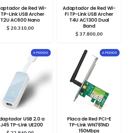
aptador de Red Wi-
Adaptador de Red Wi-
i TP-Link USB Archer
Fi TP-Link USB Archer
T2U AC600 Nano
T4U AC1300 Dual
Band
$
20.310,00
$
37.800,00
A PEDIDO
A PEDIDO
daptador USB 2.0 a
Placa de Red PCI-E
J45 TP-Link UE200
TP-Link WN781ND
150Mbps
$
22.840,00