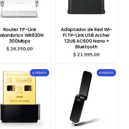
Router TP-Link
Adaptador de Red Wi-
nalambrico WR820N
Fi TP-Link USB Archer
300Mbps
T2UB AC600 Nano +
Bluetooth
$
26.350,00
$
21.995,00
A PEDIDO
A PEDIDO