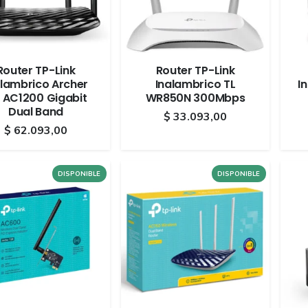
Router TP-Link
Router TP-Link
alambrico Archer
Inalambrico TL
I
 AC1200 Gigabit
WR850N 300Mbps
Dual Band
$
33.093,00
$
62.093,00
DISPONIBLE
DISPONIBLE