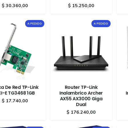
$
30.360,00
$
15.250,00
A PEDIDO
A PEDIDO
ca De Red TP-Link
Router TP-Link
I-E TG3468 1GB
Inalambrico Archer
AX55 AX3000 Giga
$
17.740,00
Dual
$
176.240,00