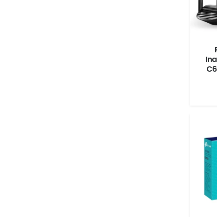
In
C6