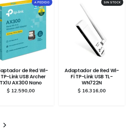
A PEDIDO
SIN STOCK
aptador de Red Wi-
Adaptador de Red Wi-
i TP-Link USB Archer
Fi TP-Link USB TL-
TX1U AX300 Nano
WN722N
$
12.590,00
$
16.316,00