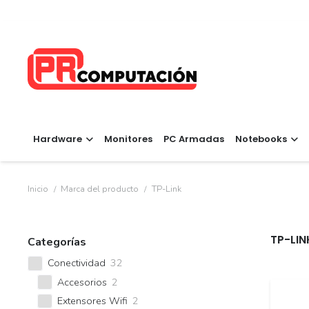
Hardware
Monitores
PC Armadas
Notebooks
Inicio
/
Marca del producto
/
TP-Link
TP-LIN
Categorías
Conectividad
32
Accesorios
2
Extensores Wifi
2