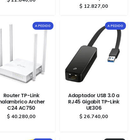
$
12.827,00
A PEDIDO
A PEDIDO
Router TP-Link
Adaptador USB 3.0 a
Inalambrico Archer
RJ45 Gigabit TP-Link
C24 AC750
UE306
$
40.280,00
$
26.740,00