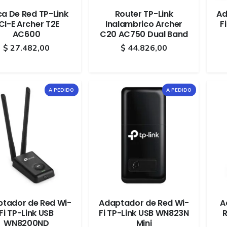
ca De Red TP-Link
Router TP-Link
Ad
CI-E Archer T2E
Inalambrico Archer
F
AC600
C20 AC750 Dual Band
$
27.482,00
$
44.826,00
A PEDIDO
A PEDIDO
tador de Red Wi-
Adaptador de Red Wi-
A
Fi TP-Link USB
Fi TP-Link USB WN823N
R
WN8200ND
Mini