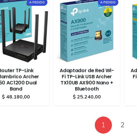
A PEDIDO
A PEDIDO
Router TP-Link
Adaptador de Red Wi-
Ad
alambrico Archer
Fi TP-Link USB Archer
F
50 AC1200 Dual
TX10UB AX900 Nano +
Band
Bluetooth
$
48.180,00
$
25.240,00
1
2