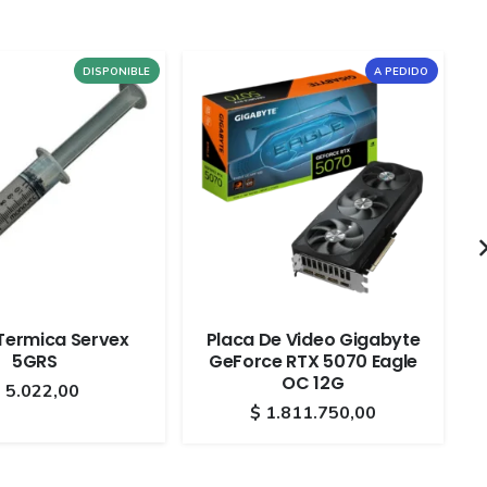
DISPONIBLE
A PEDIDO
Termica Servex
Placa De Video Gigabyte
5GRS
GeForce RTX 5070 Eagle
OC 12G
$
5.022,00
$
1.811.750,00