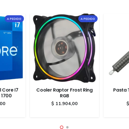
A PEDIDO
A PEDIDO
 Core I7
Cooler Raptor Frost Ring
Pasta 
 1700
RGB
,00
$
11.904,00