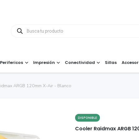
Búsqueda
de
productos
Perifericos
Impresión
Conectividad
Sillas
Accesor
aidmax ARGB 120mm X-Air - Blanco
DISPONIBLE
Cooler Raidmax ARGB 12