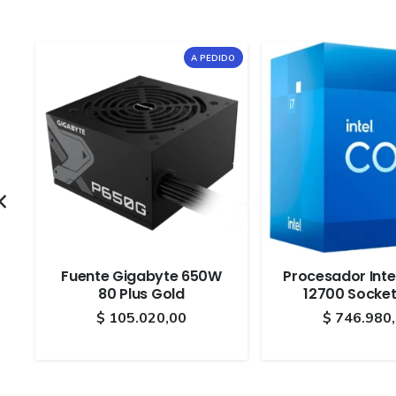
DO
A PEDIDO
Fuente Gigabyte 650W
Procesador Intel
80 Plus Gold
12700 Socket
$
105.020,00
$
746.980