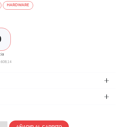
HARDWARE
0
cia
.608,14
AÑADIR AL CARRITO