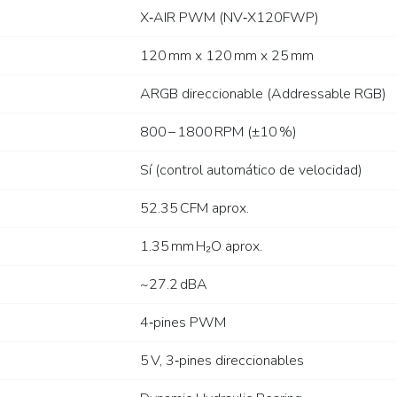
X‑AIR PWM (NV‑X120FWP)
120 mm x 120 mm x 25 mm
ARGB direccionable (Addressable RGB)
800 – 1800 RPM (±10 %)
Sí (control automático de velocidad)
52.35 CFM aprox.
1.35 mm H₂O aprox.
~27.2 dBA
4‑pines PWM
5 V, 3‑pines direccionables