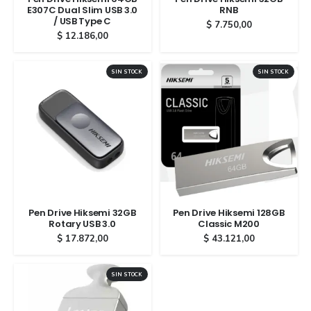
E307C Dual Slim USB 3.0
RNB
/ USB Type C
$
7.750,00
$
12.186,00
SIN STOCK
SIN STOCK
Pen Drive Hiksemi 32GB
Pen Drive Hiksemi 128GB
Rotary USB 3.0
Classic M200
$
17.872,00
$
43.121,00
SIN STOCK