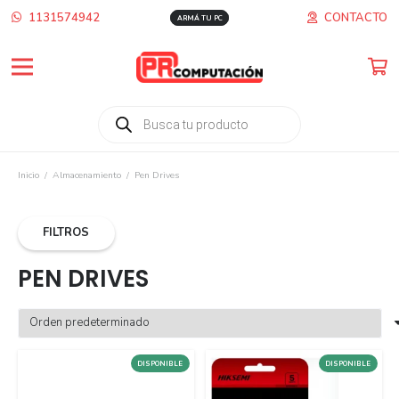
1131574942
CONTACTO
ARMÁ TU PC
Búsqueda
de
productos
Inicio
/
Almacenamiento
/
Pen Drives
FILTROS
PEN DRIVES
DISPONIBLE
DISPONIBLE