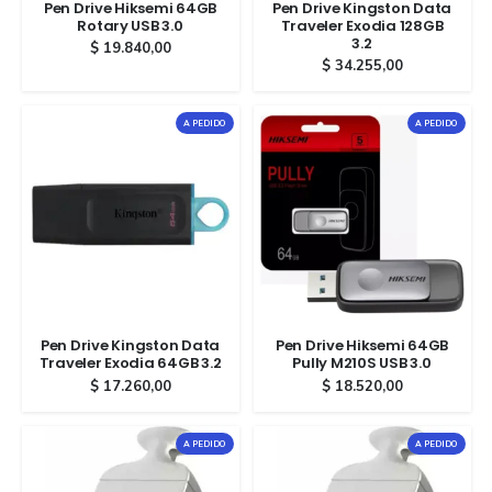
Pen Drive Hiksemi 64GB
Pen Drive Kingston Data
Rotary USB 3.0
Traveler Exodia 128GB
3.2
$
19.840,00
$
34.255,00
A PEDIDO
A PEDIDO
Pen Drive Kingston Data
Pen Drive Hiksemi 64GB
Traveler Exodia 64GB 3.2
Pully M210S USB 3.0
$
17.260,00
$
18.520,00
A PEDIDO
A PEDIDO