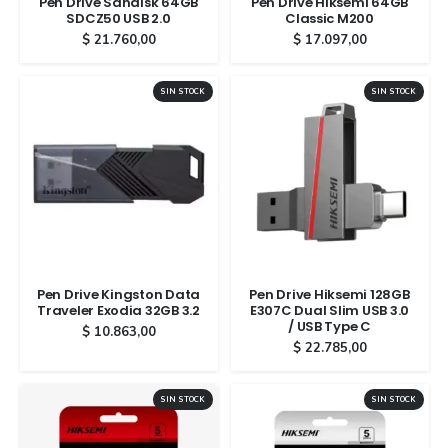
Pen Drive Sandisk 64GB
Pen Drive Hiksemi 64GB
SDCZ50 USB 2.0
Classic M200
$
21.760,00
$
17.097,00
SIN STOCK
SIN STOCK
Pen Drive Kingston Data
Pen Drive Hiksemi 128GB
Traveler Exodia 32GB 3.2
E307C Dual Slim USB 3.0
/ USB Type C
$
10.863,00
$
22.785,00
SIN STOCK
SIN STOCK