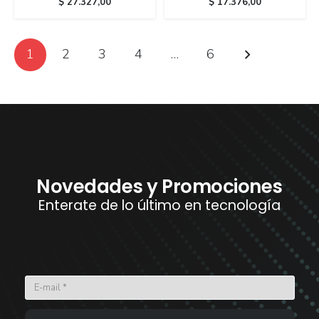
$
27.327,00
$
17.376,00
1
2
3
4
…
6
Novedades y Promociones
Enterate de lo último en tecnología