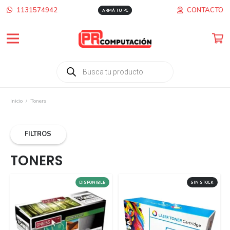
1131574942
CONTACTO
ARMÁ TU PC
Búsqueda
de
productos
Inicio
/
Toners
FILTROS
TONERS
DISPONIBLE
SIN STOCK