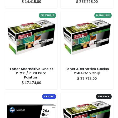
$
14.415,00
$
266.228,00
DISPONIBLE
DISPONIBLE
Toner Alternativo Gneiss
Toner Alternativo Gneiss
P-210 / P-211 Para
258A Con Chip
Pantum
$
22.723,00
$
17.174,00
A PEDIDO
SIN STOCK