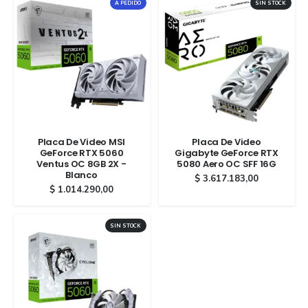
A PEDIDO
SIN STOCK
Placa De Video MSI
Placa De Video
GeForce RTX 5060
Gigabyte GeForce RTX
Ventus OC 8GB 2X -
5080 Aero OC SFF 16G
Blanco
$
3.617.183,00
$
1.014.290,00
SIN STOCK