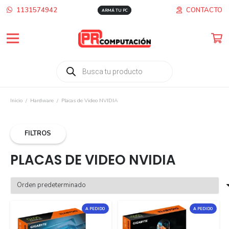
1131574942
CONTACTO
ARMÁ TU PC
Búsqueda
de
productos
Inicio
/
Hardware
/
Placas de Video NVIDIA
FILTROS
PLACAS DE VIDEO NVIDIA
A PEDIDO
A PEDIDO