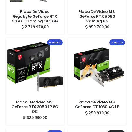
Placa De Video
Placa De Video MSI
Gigabyte GeForce RTX
GeForce RTX 5050
5070TI Gaming OC 16G
Gaming 8G
$
2.719.970,00
$
959.760,00
A PEDIDO
A PEDIDO
Placa De Video MSI
Placa de Video MSI
GeForce RTX 3050 LP 6G
GeForce GT 1030 4G LP
OC
$
250.930,00
$
629.930,00