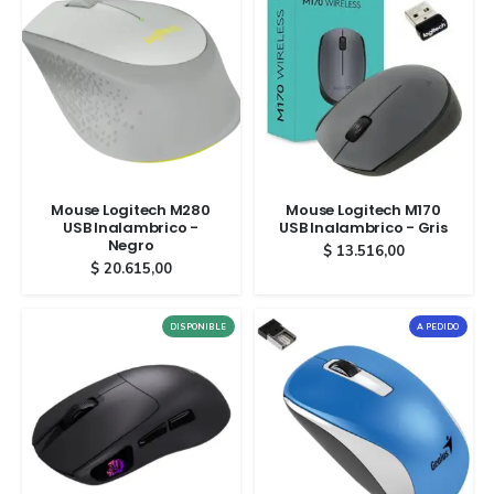
Mouse Logitech M280
Mouse Logitech M170
USB Inalambrico -
USB Inalambrico - Gris
Negro
$
13.516,00
$
20.615,00
DISPONIBLE
A PEDIDO