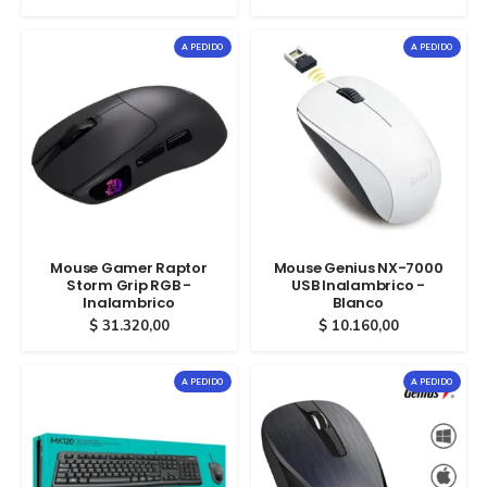
A PEDIDO
A PEDIDO
Mouse Gamer Raptor
Mouse Genius NX-7000
Storm Grip RGB -
USB Inalambrico -
Inalambrico
Blanco
$
31.320,00
$
10.160,00
A PEDIDO
A PEDIDO