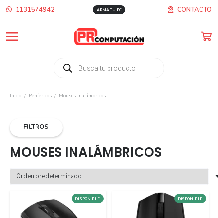
1131574942
CONTACTO
ARMÁ TU PC
Búsqueda
de
productos
Inicio
/
Perifericos
/
Mouses Inalámbricos
FILTROS
MOUSES INALÁMBRICOS
DISPONIBLE
DISPONIBLE