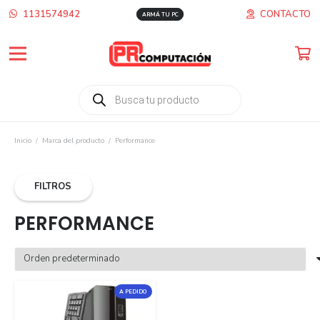
1131574942
CONTACTO
ARMÁ TU PC
Búsqueda
de
productos
Inicio
/
Marca del producto
/
Performance
FILTROS
PERFORMANCE
A PEDIDO