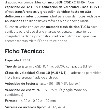
dispositivos compatibles con
microSDHC/SDXC UHS-I
. Con
capacidad de 32 GB
y
clasificación de velocidad Clase 10 (V10)
,
ofrece
transferencias y grabación de vídeo hasta en alta
definición sin interrupciones
, ideal para guardar
fotos, videos y
aplicaciones
en dispositivos móviles o de videovigilancia.
Su construcción robusta con
memoria flash de tipo TLC
la hace
confiable para el uso diario y tareas exigentes, manteniendo
integridad de datos y compatibilidad con distintos equipos que
aceptan tarjetas micro SD de alta velocidad.
Ficha Técnica:
Capacidad:
32 GB
Tipo de tarjeta:
microSDHC / microSDXC compatible (UHS-I)
Clase de velocidad:
Clase 10 (V10 / U1)
— adecuada para video
HD y transferencia fluida de archivos
Velocidad de lectura:
hasta ~90 – 95 MB/s (aprox.)
Velocidad de escritura:
~15 – 25 MB/s (según modelo y
condiciones)
Formato:
14.99 × 10.92 × 1.02 mm
Sistema de archivos típico:
FAT32 / exFAT