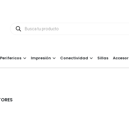
Búsqueda
de
productos
Perifericos
Impresión
Conectividad
Sillas
Accesor
TORES