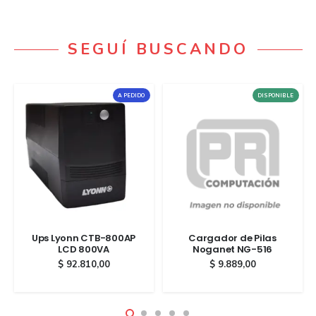
SEGUÍ BUSCANDO
A PEDIDO
DISPONIBLE
Ups Lyonn CTB-800AP
Cargador de Pilas
LCD 800VA
Noganet NG-516
$
92.810,00
$
9.889,00