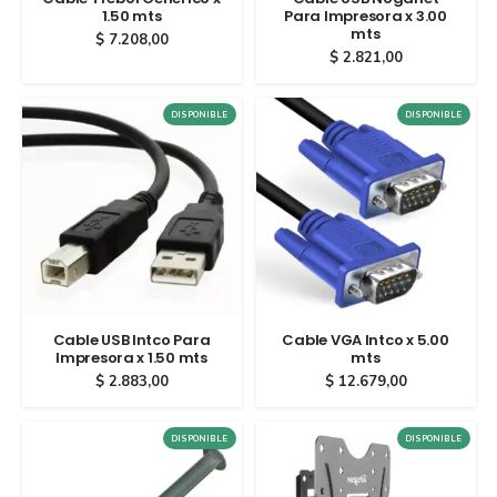
1.50 mts
Para Impresora x 3.00
mts
$
7.208,00
$
2.821,00
DISPONIBLE
DISPONIBLE
Cable USB Intco Para
Cable VGA Intco x 5.00
Impresora x 1.50 mts
mts
$
2.883,00
$
12.679,00
DISPONIBLE
DISPONIBLE