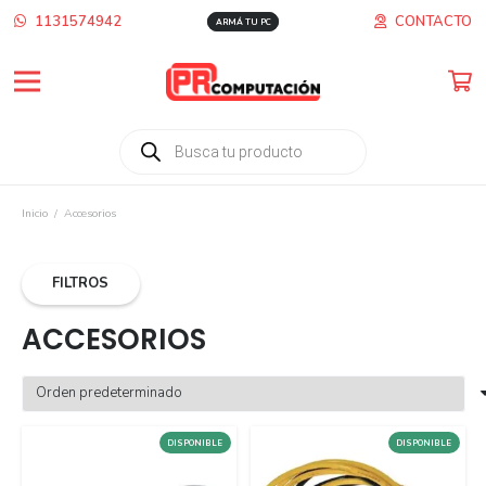
1131574942
CONTACTO
ARMÁ TU PC
Búsqueda
de
productos
Inicio
/
Accesorios
FILTROS
ACCESORIOS
DISPONIBLE
DISPONIBLE