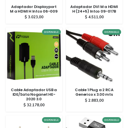
Adaptador Displayport
Adaptador DVI M a HDMI
M a HDMI H Intco 06-009
H (24+5) Intco 09-017B
$
3.023,00
$
4.511,00
DISPONIBLE
DISPONIBLE
Cable Adaptador USB a
Cable 1 Plug a 2 RCA
IDE/Sata Noganet HE-
Generico x 3.00 mts
2020 3.0
$
2.883,00
$
32.178,00
DISPONIBLE
DISPONIBLE