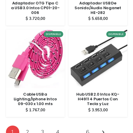
Adaptador OTG Tipo C
Adaptador USB De
a USB 3.0 Intco CP01-20-
Sonido/Audio Noganet
006
HE-282
$
3.720,00
$
5.658,00
DISPONIBLE
DISPONIBLE
Cable USB a
Hub USB 2.0 Intco KQ-
Lighting/Iphone Intco
H4911 4 Puertos Con
09-030 x 1.00 mts
Tecla y Luz
$
1.767,00
$
3.953,00
1
2
3
4
…
6