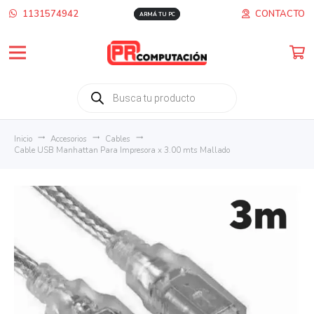
1131574942
CONTACTO
ARMÁ TU PC
Búsqueda
de
productos
Inicio
trending_flat
Accesorios
trending_flat
Cables
trending_flat
Cable USB Manhattan Para Impresora x 3.00 mts Mallado