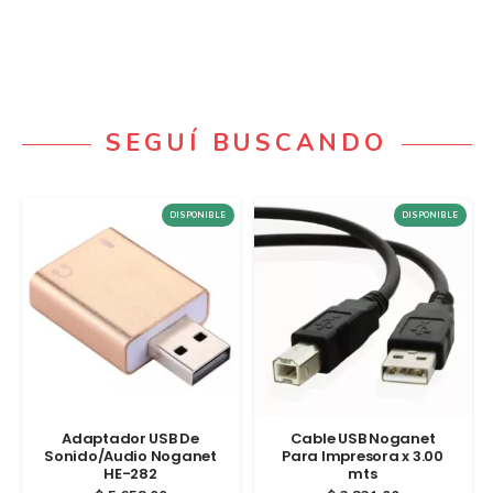
SEGUÍ BUSCANDO
DISPONIBLE
DISPONIBLE
Adaptador USB De
Cable USB Noganet
Sonido/Audio Noganet
Para Impresora x 3.00
HE-282
mts