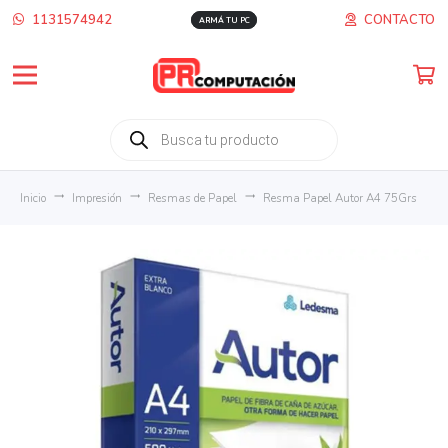
1131574942
CONTACTO
ARMÁ TU PC
Búsqueda
de
productos
Inicio
trending_flat
Impresión
trending_flat
Resmas de Papel
trending_flat
Resma Papel Autor A4 75Grs