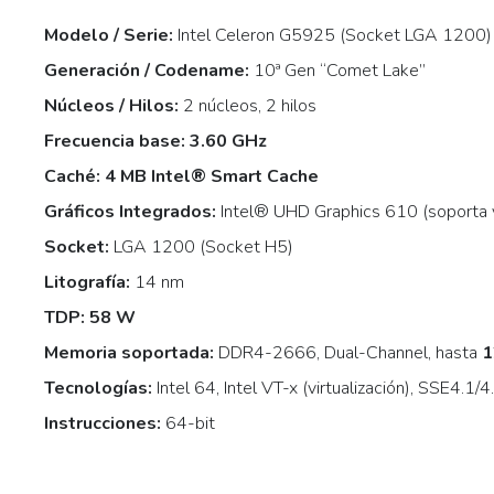
Modelo / Serie:
Intel Celeron G5925 (Socket LGA 1200)
Generación / Codename:
10ª Gen “Comet Lake”
Núcleos / Hilos:
2 núcleos, 2 hilos
Frecuencia base:
3.60 GHz
Caché:
4 MB Intel® Smart Cache
Gráficos Integrados:
Intel® UHD Graphics 610 (soporta 
Socket:
LGA 1200 (Socket H5)
Litografía:
14 nm
TDP:
58 W
Memoria soportada:
DDR4-2666, Dual-Channel, hasta
1
Tecnologías:
Intel 64, Intel VT-x (virtualización), SSE4.1/
Instrucciones:
64-bit