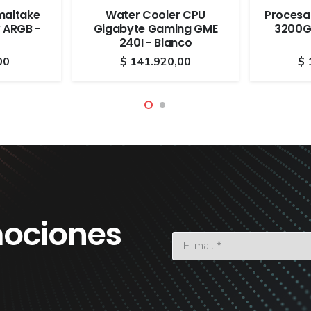
maltake
Water Cooler CPU
Procesa
 ARGB -
Gigabyte Gaming GME
3200G
240I - Blanco
00
$
141.920,00
$
ociones