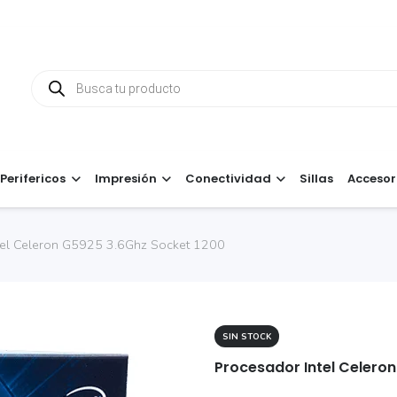
Búsqueda
de
productos
Perifericos
Impresión
Conectividad
Sillas
Accesor
tel Celeron G5925 3.6Ghz Socket 1200
SIN STOCK
Procesador Intel Celero