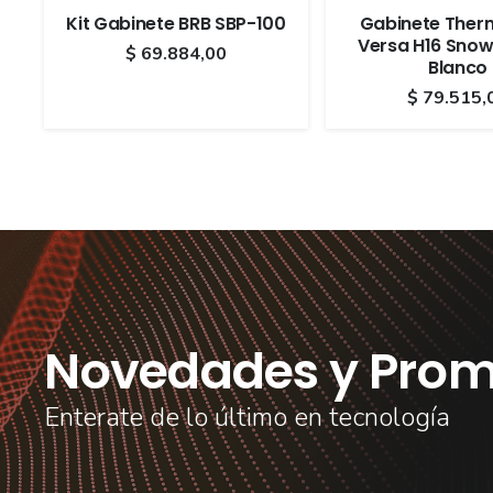
Kit Gabinete BRB SBP-100
Gabinete Ther
Versa H16 Snow
$
69.884,00
Blanco
$
79.515,
Novedades y Prom
Enterate de lo último en tecnología