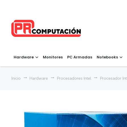
Hardware
Monitores
PC Armadas
Notebooks
Inicio
Hardware
Procesadores Intel
Procesador In
trending_flat
trending_flat
trending_flat