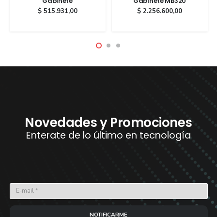
Gabinete
Gabinete MB320
$
515.931,00
$
2.256.600,00
0,00.
Novedades y Promociones
Enterate de lo último en tecnología
NOTIFICARME