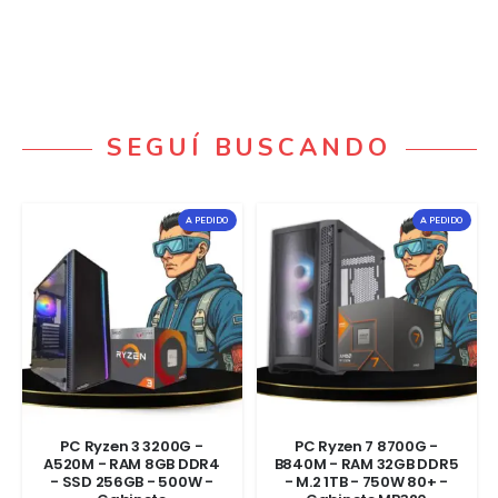
SEGUÍ BUSCANDO
A PEDIDO
A PEDIDO
PC Ryzen 3 3200G -
PC Ryzen 7 8700G -
A520M - RAM 8GB DDR4
B840M - RAM 32GB DDR5
- SSD 256GB - 500W -
- M.2 1TB - 750W 80+ -