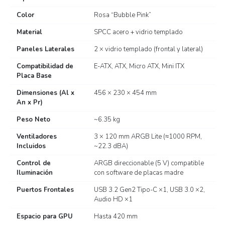
Color
Rosa “Bubble Pink”
Material
SPCC acero + vidrio templado
Paneles Laterales
2 × vidrio templado (frontal y lateral)
Compatibilidad de
E-ATX, ATX, Micro ATX, Mini ITX
Placa Base
Dimensiones (Al x
456 × 230 × 454 mm
An x Pr)
Peso Neto
~6.35 kg
Ventiladores
3 × 120 mm ARGB Lite (≈1000 RPM,
Incluidos
~22.3 dBA)
Control de
ARGB direccionable (5 V) compatible
Iluminación
con software de placas madre
Puertos Frontales
USB 3.2 Gen2 Tipo-C ×1, USB 3.0 ×2,
Audio HD ×1
Espacio para GPU
Hasta 420 mm