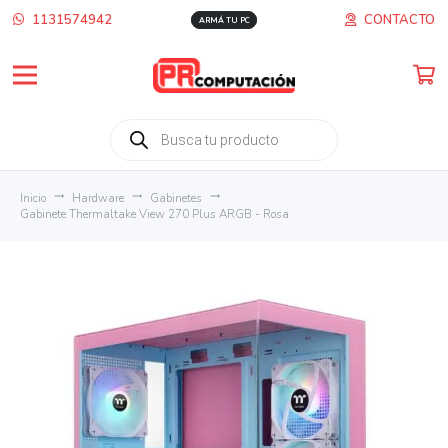
1131574942
CONTACTO
ARMÁ TU PC
Búsqueda
de
productos
Inicio
trending_flat
Hardware
trending_flat
Gabinetes
trending_flat
Gabinete Thermaltake View 270 Plus ARGB - Rosa