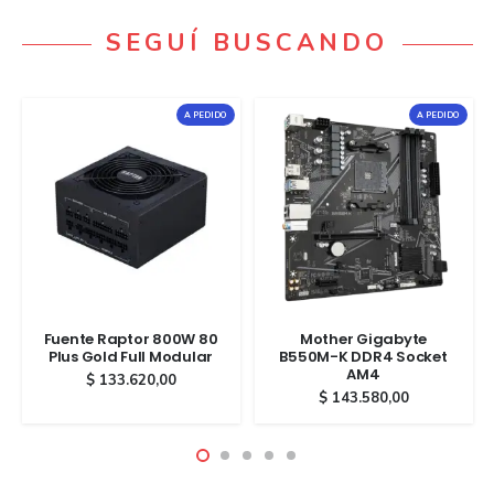
SEGUÍ BUSCANDO
A PEDIDO
A PEDIDO
Fuente Raptor 800W 80
Mother Gigabyte
Plus Gold Full Modular
B550M-K DDR4 Socket
AM4
$
133.620,00
$
143.580,00