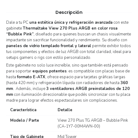
Descripción
Dale a tu PC
una estética única y refrigeración avanzada
con este
gabinete
Thermaltake View 270 Plus ARGB en color rosa
“Bubble Pink”
, diseñado para quienes buscan un chasis visualmente
impactante sin sacrificar funcionalidad y rendimiento. Su diseño con
paneles de vidrio templado frontal y lateral
permite exhibir todos
tus componentes y efectos de luz ARGB con total claridad, ideal para
setups gamers o rigs con estilo personalizado.
Este gabinete no solo luce increíble, sino que también está pensado
para soportar
equipos potentes
: es compatible con placas base de
hasta
formato E-ATX
, ofrece espacio para tarjetas gráficas largas
(hasta 420 mm) y refrigeración líquida con radiadores de hasta
360
mm
. Además, incluye
3 ventiladores ARGB preinstalados de 120
mm
con iluminación direccionable que podés sincronizar con tu placa
madre para lograr efectos espectaculares sin complicaciones.
Característica
Detalle
Modelo / Parte
View 270 Plus TG ARGB – Bubble Pink
(CA-1Y7-00MAWN-00)
Tipo de Gabinete
Mid Tower