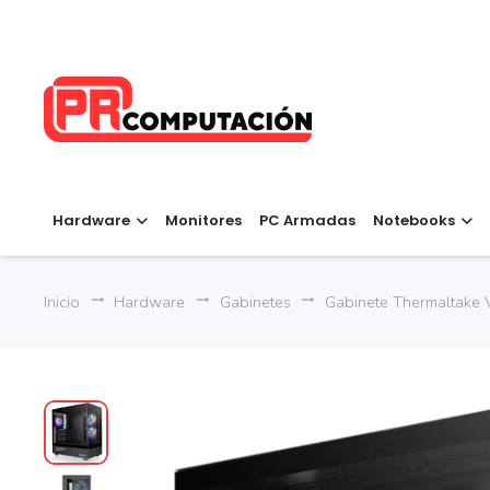
Hardware
Monitores
PC Armadas
Notebooks
Inicio
Hardware
Gabinetes
Gabinete Thermaltake 
trending_flat
trending_flat
trending_flat