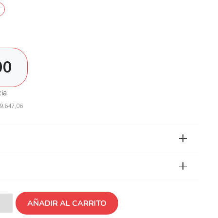
00
cia
9.647,06
AÑADIR AL CARRITO