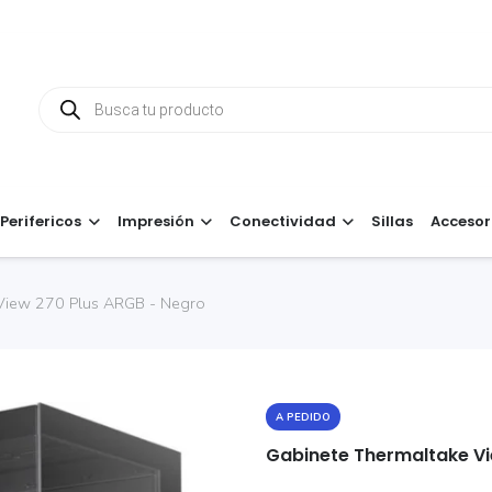
Búsqueda
de
productos
Perifericos
Impresión
Conectividad
Sillas
Accesor
View 270 Plus ARGB - Negro
A PEDIDO
Gabinete Thermaltake Vi