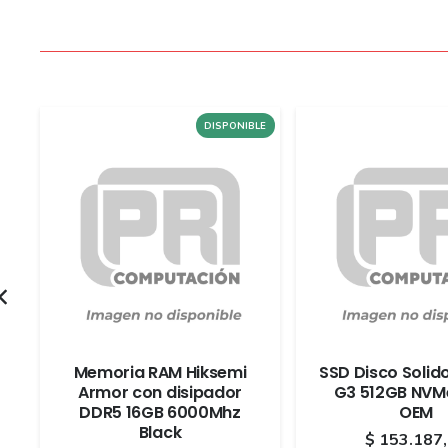
LE
DISPONIBLE
x
Memoria RAM Hiksemi
SSD Disco Soli
Armor con disipador
G3 512GB NVMe
DDR5 16GB 6000Mhz
OEM
Black
$
153.187