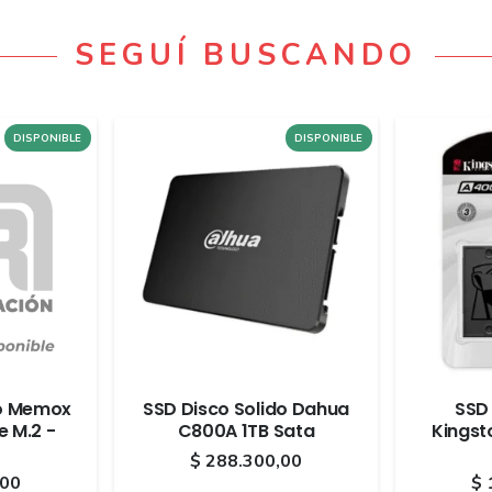
SEGUÍ BUSCANDO
DISPONIBLE
DISPONIBLE
do Memox
SSD Disco Solido Dahua
SSD 
 M.2 -
C800A 1TB Sata
Kingst
$
288.300,00
,00
$