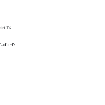
ini ITX
 Audio HD