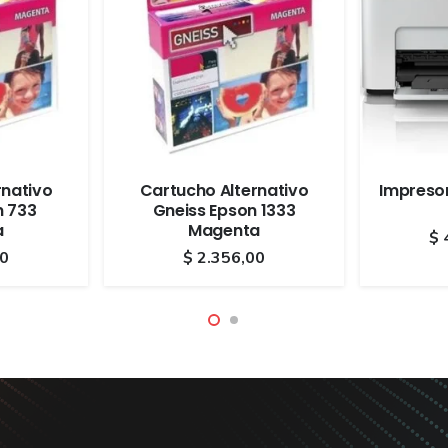
rnativo
Cartucho Alternativo
Impreso
n 733
Gneiss Epson 1333
a
Magenta
$
0
$
2.356,00