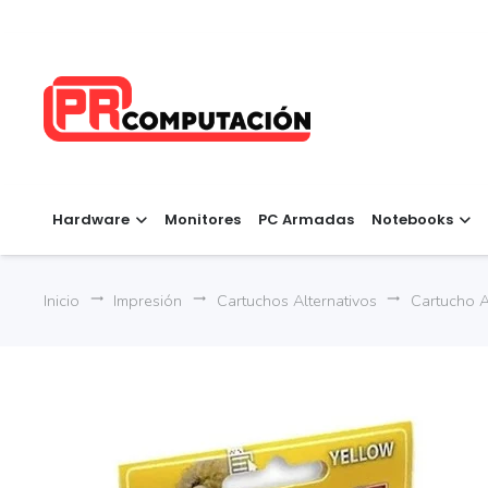
Hardware
Monitores
PC Armadas
Notebooks
Inicio
Impresión
Cartuchos Alternativos
Cartucho A
trending_flat
trending_flat
trending_flat