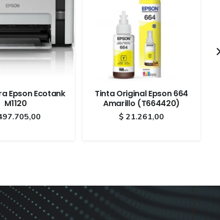
ra Epson Ecotank
Tinta Original Epson 664
M1120
Amarillo (T664420)
497.705,00
$
21.261,00