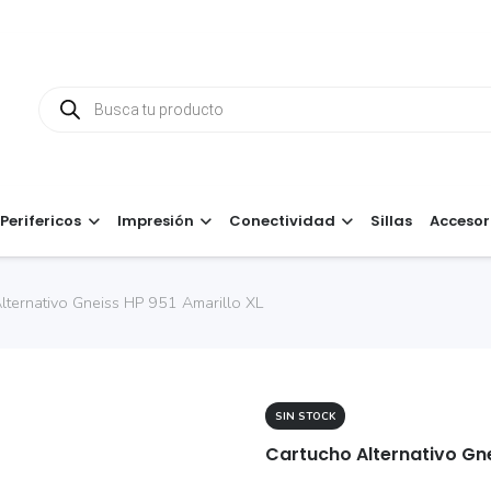
Búsqueda
de
productos
Perifericos
Impresión
Conectividad
Sillas
Accesor
lternativo Gneiss HP 951 Amarillo XL
SIN STOCK
Cartucho Alternativo Gne