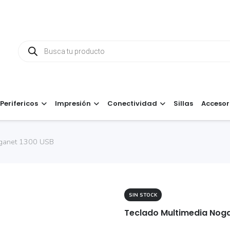
Búsqueda
de
productos
Perifericos
Impresión
Conectividad
Sillas
Accesor
oganet 1300 USB
SIN STOCK
Teclado Multimedia Nog