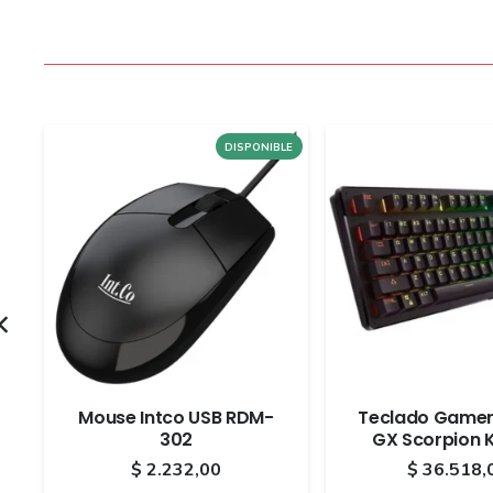
LE
DISPONIBLE
Mouse Intco USB RDM-
Teclado Gamer
302
GX Scorpion 
$
2.232,00
$
36.518,