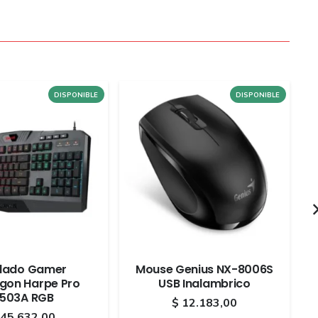
DISPONIBLE
DISPONIBLE
lado Gamer
Mouse Genius NX-8006S
gon Harpe Pro
USB Inalambrico
503A RGB
$
12.183,00
45.632,00