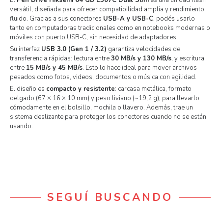
El
Pen Drive Hiksemi 64 GB E307C Dual Slim
es una unidad flash
versátil, diseñada para ofrecer compatibilidad amplia y rendimiento
fluido. Gracias a sus conectores
USB-A y USB-C
, podés usarlo
tanto en computadoras tradicionales como en notebooks modernas o
móviles con puerto USB-C, sin necesidad de adaptadores.
Su interfaz
USB 3.0 (Gen 1 / 3.2)
garantiza velocidades de
transferencia rápidas: lectura entre
30 MB/s y 130 MB/s
, y escritura
entre
15 MB/s y 45 MB/s
. Esto lo hace ideal para mover archivos
pesados como fotos, videos, documentos o música con agilidad.
El diseño es
compacto y resistente
: carcasa metálica, formato
delgado (67 × 16 × 10 mm) y peso liviano (~19,2 g), para llevarlo
cómodamente en el bolsillo, mochila o llavero. Además, trae un
sistema deslizante para proteger los conectores cuando no se están
usando.
SEGUÍ BUSCANDO