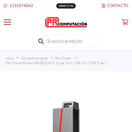
1131574942
CONTACTO
ARMÁ TU PC
Búsqueda
de
productos
Inicio
trending_flat
Almacenamiento
trending_flat
Pen Drives
trending_flat
Pen Drive Hiksemi 64GB E307C Dual Slim USB 3.0 / USB Type C