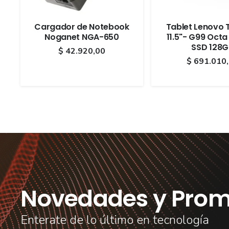
Cargador de Notebook
Tablet Lenovo 
Noganet NGA-650
11.5"- G99 Octa
SSD 128
$
42.920,00
$
691.010
Novedades y Prom
Enterate de lo último en tecnología