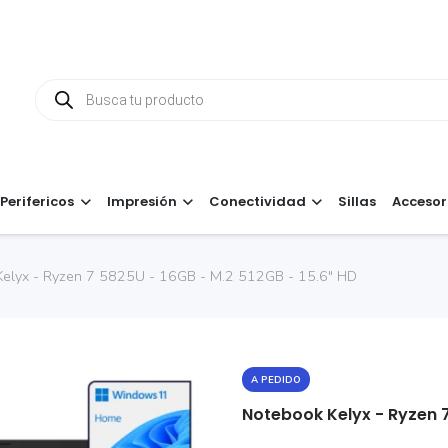
Búsqueda
de
productos
Perifericos
Impresión
Conectividad
Sillas
Accesor
elyx - Ryzen 7 5825U - 16GB - M.2 512GB - 15.6" HD
A PEDIDO
Notebook Kelyx - Ryzen 7