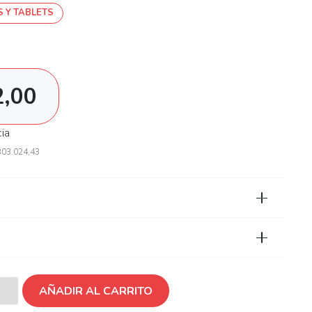
 Y TABLETS
2,00
cia
303.024,43
AÑADIR AL CARRITO