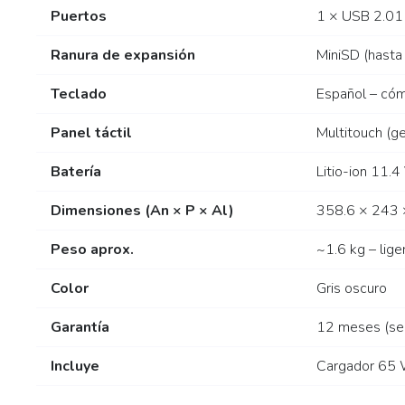
Puertos
1 × USB 2.01 
Ranura de expansión
MiniSD (hasta
Teclado
Español – cómo
Panel táctil
Multitouch (g
Batería
Litio-ion 11.
Dimensiones (An × P × Al)
358.6 × 243
Peso aprox.
~1.6 kg – lige
Color
Gris oscuro
Garantía
12 meses (se
Incluye
Cargador 65 