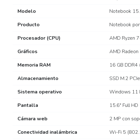
Modelo
Notebook 15
Producto
Notebook port
Procesador (CPU)
AMD Ryzen 7-5
Gráficos
AMD Radeon in
Memoria RAM
16 GB DDR4 (2 
Almacenamiento
SSD M.2 PCIe 
Sistema operativo
Windows 11 H
Pantalla
15.6″ Full HD
Cámara web
2 MP con sopo
Conectividad inalámbrica
Wi-Fi 5 (802.