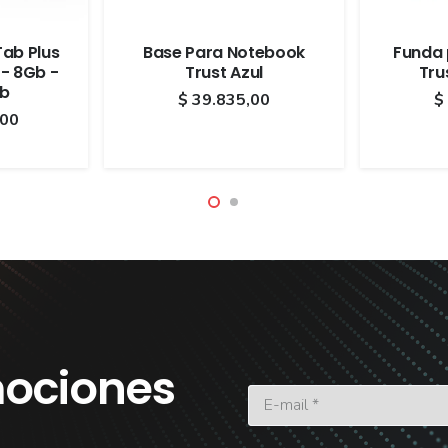
Tab Plus
Base Para Notebook
Funda 
 - 8Gb -
Trust Azul
Tru
Gb
$
39.835,00
$
,00
ociones