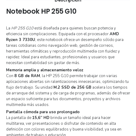
Notebook HP 255 G10
La
HP 255 G10
está diseñada para quienes buscan potencia y
eficiencia sin complicaciones. Equipada con el procesador
AMD
Ryzen 3 7330U
, este notebook ofrece un desempeño sólido para
tareas cotidianas como navegación web, gestión de correos,
herramientas ofimáticas y reproducción multimedia con fluidez y
rapidez. Ideal para estudiantes, profesionales y usuarios que
necesitan confiabilidad sin gastar de más.
Memoria amplia y almacenamiento veloz
Con
8 GB de RAM
, la HP 255 G10 permite trabajar con varias
aplicaciones abiertas sin ralentizaciones innecesarias, optimizando tu
flujo de trabajo. Su unidad
M.2 SSD de 256 GB
acelera los tiempos
de arranque del sistema y de carga de programas, además de ofrecer
un espacio suficiente para tus documentos, proyectos y archivos
multimedia más usados.
Pantalla cómoda para uso prolongado
La pantalla de
15,6” HD
brinda un tamaño ideal para hacer
multitarea, ver presentaciones o disfrutar de contenido en alta
definición con colores equilibrados y buena visibilidad, ya sea en
ambientes de trabajo o educación.