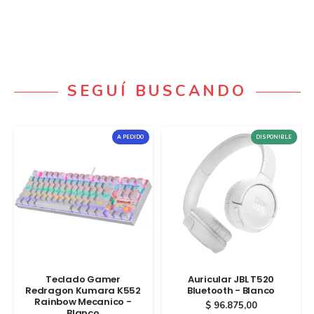
SEGUÍ BUSCANDO
A PEDIDO
DISPONIBLE
Teclado Gamer
Auricular JBL T520
Redragon Kumara K552
Bluetooth - Blanco
Rainbow Mecanico -
$
96.875,00
Blanco