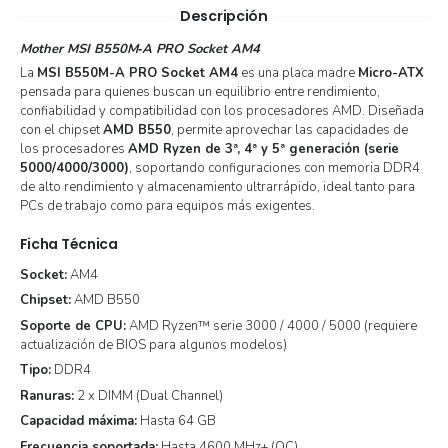
Descripción
Mother MSI B550M‑A PRO Socket AM4
La
MSI B550M-A PRO Socket AM4
es una placa madre
Micro-ATX
pensada para quienes buscan un equilibrio entre rendimiento,
confiabilidad y compatibilidad con los procesadores AMD. Diseñada
con el chipset
AMD B550
, permite aprovechar las capacidades de
los procesadores
AMD Ryzen de 3ª, 4ª y 5ª generación (serie
5000/4000/3000)
, soportando configuraciones con memoria DDR4
de alto rendimiento y almacenamiento ultrarrápido, ideal tanto para
PCs de trabajo como para equipos más exigentes.
Ficha Técnica
Socket:
AM4
Chipset:
AMD B550
Soporte de CPU:
AMD Ryzen™ serie 3000 / 4000 / 5000 (requiere
actualización de BIOS para algunos modelos)
Tipo:
DDR4
Ranuras:
2 x DIMM (Dual Channel)
Capacidad máxima:
Hasta 64 GB
Frecuencia soportada:
Hasta 4600 MHz+ (OC)