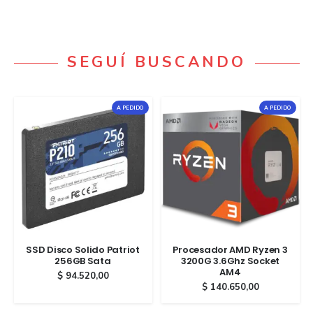
SEGUÍ BUSCANDO
A PEDIDO
A PEDIDO
SSD Disco Solido Patriot
Procesador AMD Ryzen 3
256GB Sata
3200G 3.6Ghz Socket
AM4
$
94.520,00
$
140.650,00