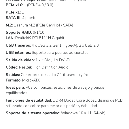
PCIe x16:
1 (PCI-E 4.0 / 3.0)
PCIe x1:
1
SATA III:
4 puertos
M.2:
1 ranura M.2 (PCIe Gen4 x4 / SATA)
Soporte RAID:
0/1/10
LAN:
Realtek® RTL8111H Gigabit
USB traseros:
4 x USB 3.2 Gen1 (Type-A), 2 x USB 2.0
USB internos:
Soporte para puertos adicionales
Salida de video:
1 x HDMI, 1 x DVI-D
Códec:
Realtek High Definition Audio
Salidas:
Conectores de audio 7.1 (traseros) y frontal
Formato:
Micro-ATX
Ideal para:
PCs compactas, estaciones de trabajo y builds
equilibrados
Funciones de estabilidad:
DDR4 Boost, Core Boost, diseño de PCB
reforzado con cobre para mejor disipación y fiabilidad
Soporte de sistema operativo:
Windows 10 y 11 (64-bit)