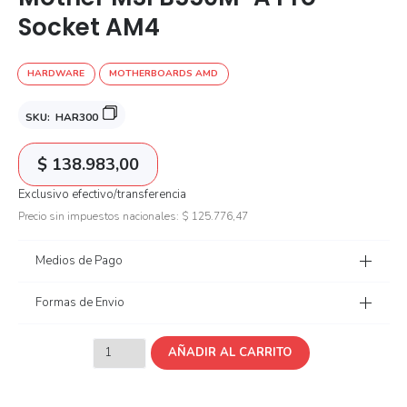
Socket AM4
HARDWARE
MOTHERBOARDS AMD
SKU:
HAR300
$
138.983,00
Exclusivo efectivo/transferencia
Precio sin impuestos nacionales:
$
125.776,47
Medios de Pago
Formas de Envio
AÑADIR AL CARRITO