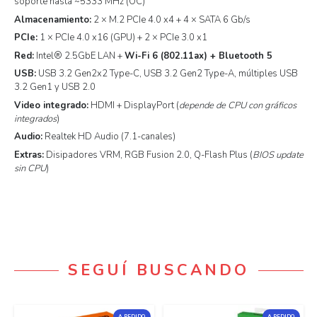
soporte hasta ~5333 MHz (OC)
Almacenamiento:
2 × M.2 PCIe 4.0 x4 + 4 × SATA 6 Gb/s
PCIe:
1 × PCIe 4.0 x16 (GPU) + 2 × PCIe 3.0 x1
Red:
Intel® 2.5GbE LAN +
Wi-Fi 6 (802.11ax) + Bluetooth 5
USB:
USB 3.2 Gen2x2 Type-C, USB 3.2 Gen2 Type-A, múltiples USB
3.2 Gen1 y USB 2.0
Video integrado:
HDMI + DisplayPort (
depende de CPU con gráficos
integrados
)
Audio:
Realtek HD Audio (7.1-canales)
Extras:
Disipadores VRM, RGB Fusion 2.0, Q-Flash Plus (
BIOS update
sin CPU
)
SEGUÍ BUSCANDO
A PEDIDO
A PEDIDO