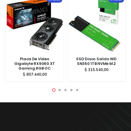
Placa De Video
SSD Disco Solido WD
Gigabyte RX9060 XT
SN350 1TB NVMe M.2
Gaming 8GB OC
$
315.540,00
$
807.440,00