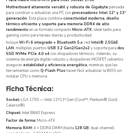
Placa Madre Micro-ATX para Intel Socket 1700
Motherboard altamente versátil y robusta de Gigabyte
pensada
para construir o actualizar una PC con
procesadores Intel 12ª y 13ª
generación
. Esta placa combina
conectividad moderna, diseño
térmico eficiente y soporte para memoria DDR4 de alto
rendimiento
en un formato compacto
Micro-ATX
, ideal tanto para
gaming como para tareas diarias y productividad.
Incluye
Wi-Fi 6 integrado + Bluetooth 5.x
, red
Intel® 2.5GbE
LAN
, múltiples puertos
USB 3.2 Gen2/Gen2x2
y soporte para
dos
SSD NVMe PCIe 4.0 x4
con disipadores térmicos. Además, su
sistema de energía digital robusto y disipadores MOSFET cubiertos
aseguran
estabilidad y eficiencia energética
, mientras que las
herramientas como
Q-Flash Plus
hacen fácil actualizar la BIOS sin
instalar CPU o memoria.
Ficha Técnica:
Socket:
LGA 1700 — Intel 12ª/13ª Gen (Core™, Pentium® Gold,
Celeron®)
Chipset:
Intel B660 Express
Factor de forma:
Micro-ATX
Memoria RAM:
4 × DDR4 DIMM (hasta
128 GB
, dual-channel)