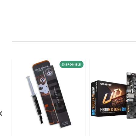
LE
DISPONIBLE