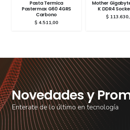
Pasta Termica
Mother Gigabyt
Pastermax G60 4GRS
K DDR4 Socke
Carbono
$
113.630
$
4.511,00
Novedades y Prom
Enterate de lo último en tecnología