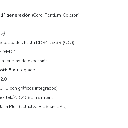
 11ª generación
(Core, Pentium, Celeron).
ca)
.
(velocidades hasta DDR4-5333 (O.C.)).
SD/HDD.
ra tarjetas de expansión.
oth 5.x
integrado.
2.0.
CPU con gráficos integrados).
ealtek/ALC4080 u similar).
ash Plus (actualiza BIOS sin CPU).