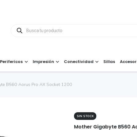
Búsqueda
de
productos
Perifericos
Impresión
Conectividad
Sillas
Accesor
yte B560 Aorus Pro AX Socket 1200
SIN STOCK
Mother Gigabyte B560 Ao