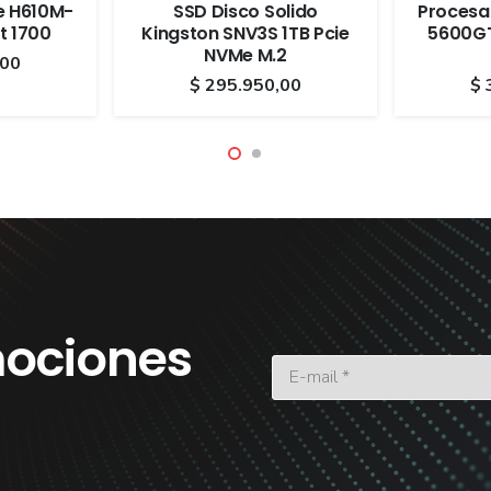
e H610M-
SSD Disco Solido
Procesa
t 1700
Kingston SNV3S 1TB Pcie
5600GT
NVMe M.2
,00
$
295.950,00
$
ociones