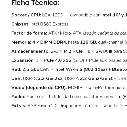
Ficha Técnica:
Socket / CPU:
LGA 1200 — compatible con
Intel 10ª y
Chipset:
Intel B560 Express.
Factor de forma:
ATX / Micro-ATX
(según variante de pla
Memoria:
4 × DIMM DDR4
, hasta
128 GB
, dual-channel 
Almacenamiento:
2–3 ×
M.2 PCIe
+
6 × SATA III
para S
Expansión:
1 ×
PCIe 4.0 x16
(GPU) + PCIe adicionales pa
Red:
2.5 GbE LAN
+
Intel Wi-Fi 6 (802.11ax)
+
Blueto
USB:
USB-C
3.2 Gen2x2
, USB-A
3.2 Gen2/Gen1
y USB 
Video (depende de CPU):
HDMI + DisplayPort (requiere 
Audio:
Audio de alta fidelidad con capacitores premium (R
Extras:
RGB Fusion 2.0, disipadores térmicos, soporte Q-Fl