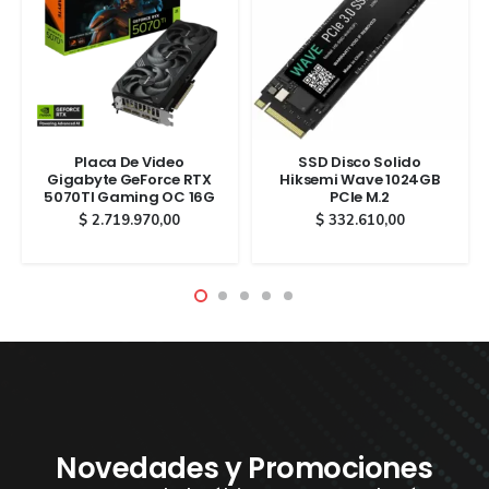
Placa De Video
SSD Disco Solido
Gigabyte GeForce RTX
Hiksemi Wave 1024GB
5070TI Gaming OC 16G
PCIe M.2
$
2.719.970,00
$
332.610,00
Novedades y Promociones