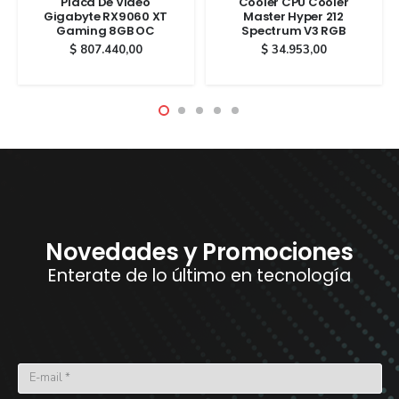
Placa De Video
Cooler CPU Cooler
Gigabyte RX9060 XT
Master Hyper 212
Gaming 8GB OC
Spectrum V3 RGB
$
807.440,00
$
34.953,00
Novedades y Promociones
Enterate de lo último en tecnología