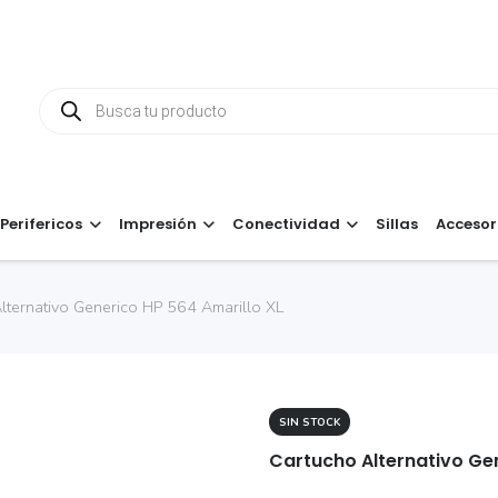
Búsqueda
de
productos
Perifericos
Impresión
Conectividad
Sillas
Accesor
lternativo Generico HP 564 Amarillo XL
SIN STOCK
Cartucho Alternativo Gen