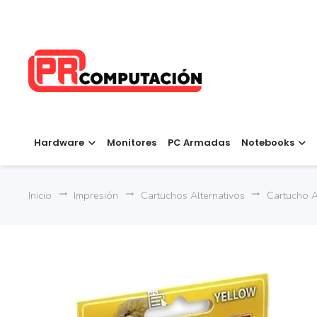
Hardware
Monitores
PC Armadas
Notebooks
Inicio
Impresión
Cartuchos Alternativos
Cartucho A
trending_flat
trending_flat
trending_flat