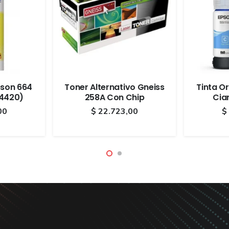
pson 664
Toner Alternativo Gneiss
Tinta O
64420)
258A Con Chip
Cia
00
$
22.723,00
$