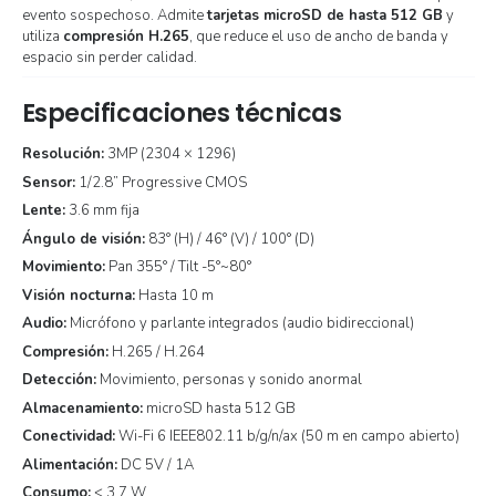
evento sospechoso. Admite
tarjetas microSD de hasta 512 GB
y
utiliza
compresión H.265
, que reduce el uso de ancho de banda y
espacio sin perder calidad.
Especificaciones técnicas
Resolución:
3MP (2304 × 1296)
Sensor:
1/2.8” Progressive CMOS
Lente:
3.6 mm fija
Ángulo de visión:
83° (H) / 46° (V) / 100° (D)
Movimiento:
Pan 355° / Tilt -5°~80°
Visión nocturna:
Hasta 10 m
Audio:
Micrófono y parlante integrados (audio bidireccional)
Compresión:
H.265 / H.264
Detección:
Movimiento, personas y sonido anormal
Almacenamiento:
microSD hasta 512 GB
Conectividad:
Wi-Fi 6 IEEE802.11 b/g/n/ax (50 m en campo abierto)
Alimentación:
DC 5V / 1A
Consumo:
< 3.7 W