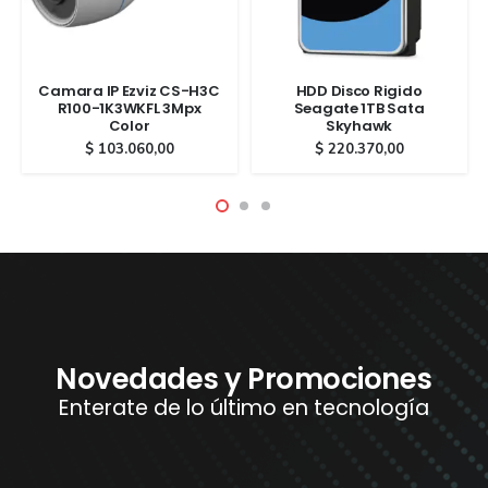
Camara IP Ezviz CS-H3C
HDD Disco Rigido
R100-1K3WKFL 3Mpx
Seagate 1TB Sata
Color
Skyhawk
$
103.060,00
$
220.370,00
Novedades y Promociones
Enterate de lo último en tecnología