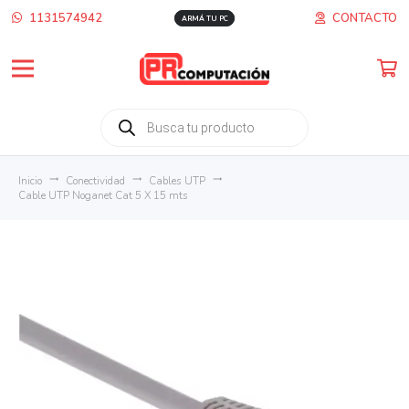
1131574942
CONTACTO
ARMÁ TU PC
Búsqueda
de
productos
Inicio
trending_flat
Conectividad
trending_flat
Cables UTP
trending_flat
Cable UTP Noganet Cat 5 X 15 mts