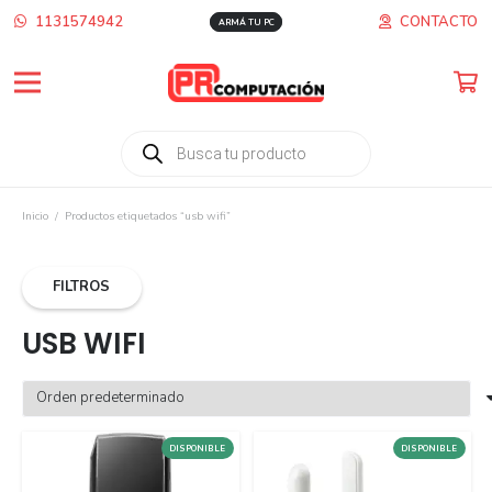
1131574942
CONTACTO
ARMÁ TU PC
Búsqueda
de
productos
Inicio
/
Productos etiquetados “usb wifi”
FILTROS
USB WIFI
DISPONIBLE
DISPONIBLE