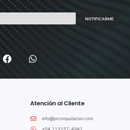
NOTIFICARME
Atención al Cliente
info@prcomputacion.com
+54 113157-4942