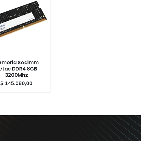
emoria Sodimm
etac DDR4 8GB
3200Mhz
$
145.080,00