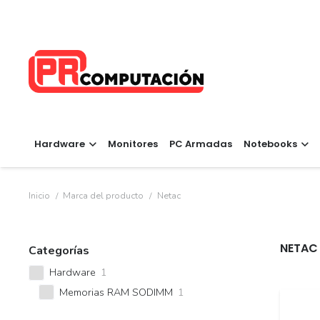
Hardware
Monitores
PC Armadas
Notebooks
Inicio
/
Marca del producto
/
Netac
NETAC
Categorías
Hardware
1
Memorias RAM SODIMM
1