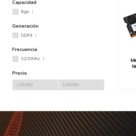
Capacidad
8gb
1
Generación
DDR4
1
Frecuencia
3200Mhz
1
M
N
Precio