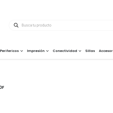
Búsqueda
de
productos
Perifericos
Impresión
Conectividad
Sillas
Accesor
0F