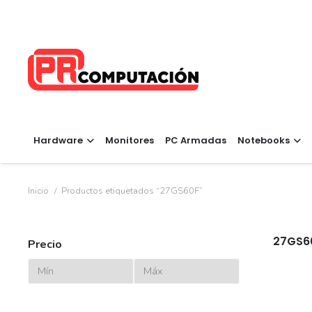
Hardware
Monitores
PC Armadas
Notebooks
Inicio
/
Productos etiquetados “27GS60F”
27GS6
Precio